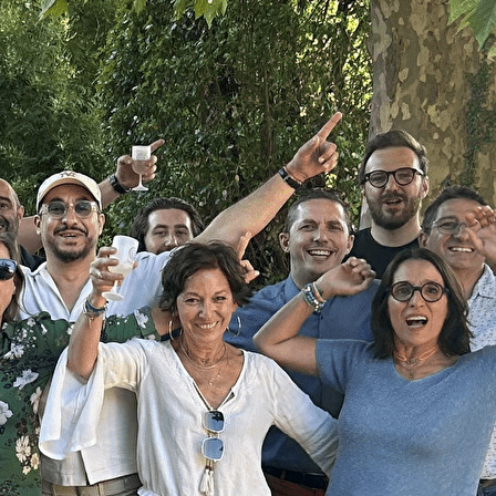
Exporter les lignes sélectionnées
Exporter toutes les colonnes
Exporter uniquement les colonnes affichées
Menu
Ajoutez un logo, un bouton, des réseaux sociaux
Cliquez pour éditer
Accueil
▴
▾
PRESENTATION
▴
▾
EVENEMENTS
▴
▾
RETOUR SUR LES EVENEMENTS PASSES
EVENEMENTS A VENIR
ACTUALITES
▴
▾
Actualités des adhérents
Annonces stages et emplois
ADHERER
▴
▾